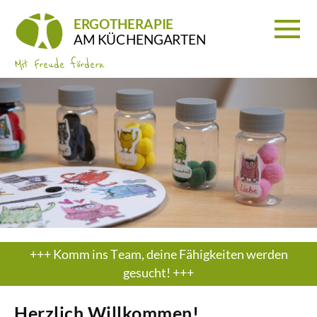
ERGOTHERAPIE
AM KÜCHENGARTEN
Mit Freude fördern
+
+
+
K
o
m
m
i
n
s
T
e
a
m
,
d
e
i
n
e
F
ä
h
i
g
k
e
i
t
e
n
w
e
r
d
e
n
g
e
s
u
c
h
t
!
+
+
+
Herzlich Willkommen!